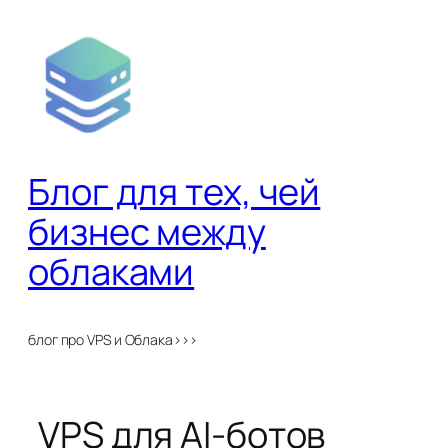
Перейти
к
содержимому
Блог для тех, чей
бизнес между
облаками
блог про VPS и Облака>>>
VPS для AI-ботов